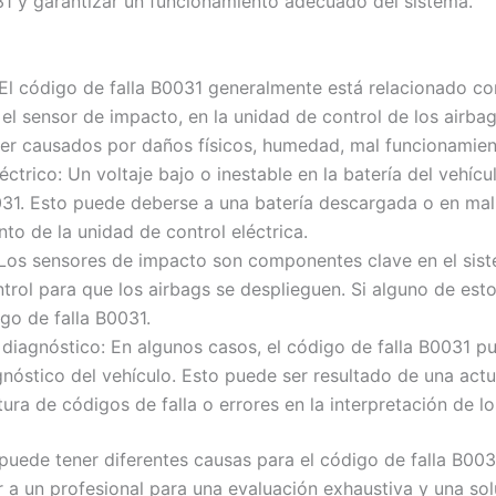
031 y garantizar un funcionamiento adecuado del sistema.
 El código de falla B0031 generalmente está relacionado co
el sensor de impacto, en la unidad de control de los airba
r causados por daños físicos, humedad, mal funcionamiento
léctrico: Un voltaje bajo o inestable en la batería del vehíc
31. Esto puede deberse a una batería descargada o en mal 
to de la unidad de control eléctrica.
 Los sensores de impacto son componentes clave en el sist
ntrol para que los airbags se desplieguen. Si alguno de es
go de falla B0031.
 diagnóstico: En algunos casos, el código de falla B0031 
nóstico del vehículo. Esto puede ser resultado de una actu
ura de códigos de falla o errores en la interpretación de lo
puede tener diferentes causas para el código de falla B003
ir a un profesional para una evaluación exhaustiva y una so