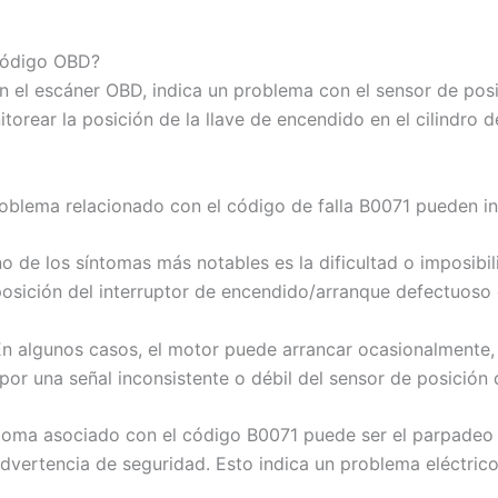
 código OBD?
n el escáner OBD, indica un problema con el sensor de posi
torear la posición de la llave de encendido en el cilindro d
blema relacionado con el código de falla B0071 pueden inc
no de los síntomas más notables es la dificultad o imposibi
posición del interruptor de encendido/arranque defectuoso
En algunos casos, el motor puede arrancar ocasionalmente,
r una señal inconsistente o débil del sensor de posición 
íntoma asociado con el código B0071 puede ser el parpadeo o
advertencia de seguridad. Esto indica un problema eléctrico