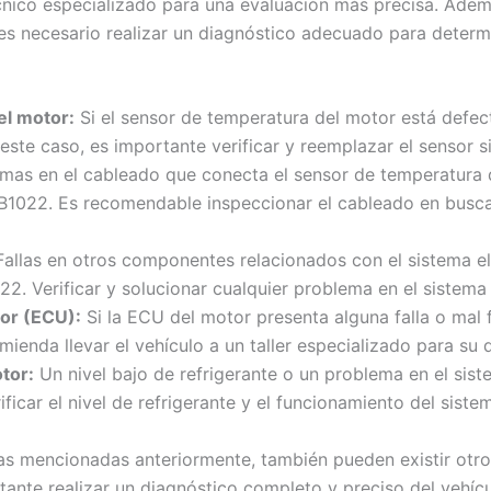
cnico especializado para una evaluación más precisa. Adem
es necesario realizar un diagnóstico adecuado para determin
el motor:
Si el sensor de temperatura del motor está defe
este caso, es importante verificar y reemplazar el sensor si
mas en el cableado que conecta el sensor de temperatura d
 B1022. Es recomendable inspeccionar el cableado en busca
allas en otros componentes relacionados con el sistema elé
22. Verificar y solucionar cualquier problema en el sistema
tor (ECU):
Si la ECU del motor presenta alguna falla o mal 
mienda llevar el vehículo a un taller especializado para su 
tor:
Un nivel bajo de refrigerante o un problema en el sis
ificar el nivel de refrigerante y el funcionamiento del sist
s mencionadas anteriormente, también pueden existir otro
tante realizar un diagnóstico completo y preciso del vehícu