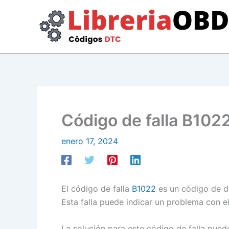
Ir
al
contenido
Código de falla B1022
enero 17, 2024
El código de falla
B1022
es un código de di
Esta falla puede indicar un problema con e
La solución para este código de falla pued