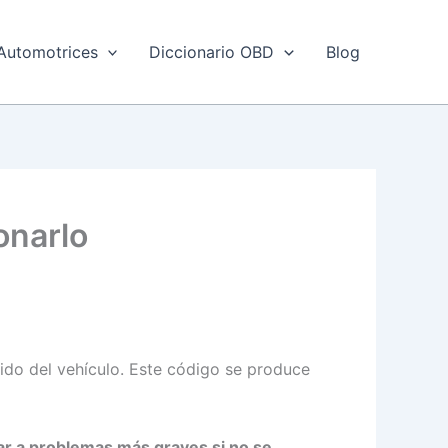
Automotrices
Diccionario OBD
Blog
onarlo
ido del vehículo. Este código se produce
var a problemas más graves si no se