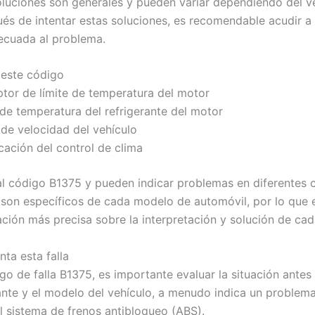
oluciones son generales y pueden variar dependiendo del ve
ués de intentar estas soluciones, es recomendable acudir a 
ecuada al problema.
 este código
ruptor de límite de temperatura del motor
r de temperatura del refrigerante del motor
r de velocidad del vehículo
cación del control de clima
 al código B1375 y pueden indicar problemas en diferentes
a son específicos de cada modelo de automóvil, por lo que
ación más precisa sobre la interpretación y solución de ca
ta esta falla
go de falla B1375, es importante evaluar la situación ante
ante y el modelo del vehículo, a menudo indica un problema
el sistema de frenos antibloqueo (ABS).