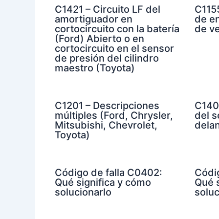
C1421 – Circuito LF del
C1155
amortiguador en
de en
cortocircuito con la batería
de ve
(Ford) Abierto o en
cortocircuito en el sensor
de presión del cilindro
maestro (Toyota)
C1201 – Descripciones
C1402
múltiples (Ford, Chrysler,
del 
Mitsubishi, Chevrolet,
dela
Toyota)
Código de falla C0402:
Códi
Qué significa y cómo
Qué s
solucionarlo
soluc