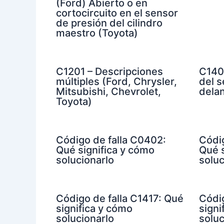
(Ford) Abierto o en
cortocircuito en el sensor
de presión del cilindro
maestro (Toyota)
C1201 – Descripciones
C1402
múltiples (Ford, Chrysler,
del 
Mitsubishi, Chevrolet,
dela
Toyota)
Código de falla C0402:
Códi
Qué significa y cómo
Qué s
solucionarlo
soluc
Código de falla C1417: Qué
Códig
significa y cómo
signi
solucionarlo
soluc