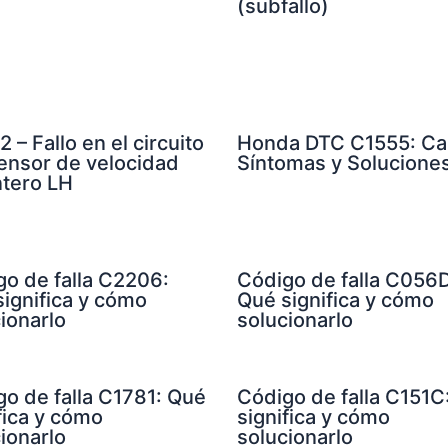
(subfallo)
 – Fallo en el circuito
Honda DTC C1555: Ca
sensor de velocidad
Síntomas y Solucione
ntero LH
go de falla C2206:
Código de falla C056D
ignifica y cómo
Qué significa y cómo
ionarlo
solucionarlo
o de falla C1781: Qué
Código de falla C151C
fica y cómo
significa y cómo
ionarlo
solucionarlo