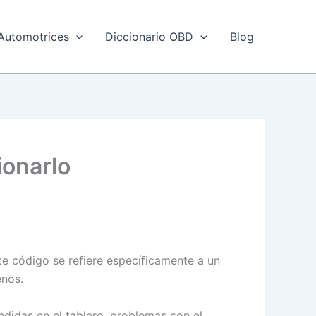
Automotrices
Diccionario OBD
Blog
ionarlo
te código se refiere específicamente a un
enos.
didas en el tablero, problemas con el