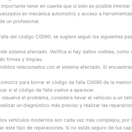
s importante tener en cuenta que si bien es posible intenta
anzados en mecánica automotriz y acceso a herramientas a
de un profesional.
 falla del código C0090, se sugiere seguir los siguientes pa
del sistema afectado. Verifica si hay daños visibles, como 
n firmes y limpias.
undidos relacionados con el sistema afectado. Si encuentra
utomotriz para borrar el código de falla C0090 de la memor
icar si el código de falla vuelve a aparecer.
 resuelve el problema, considera llevar el vehículo a un tal
alizar un diagnóstico más preciso y realizar las reparacio
 los vehículos modernos son cada vez más complejos, por l
r este tipo de reparaciones. Si no estás seguro de tus cap