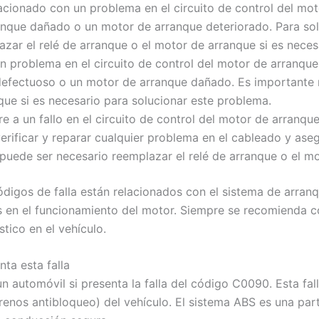
elacionado con un problema en el circuito de control del m
anque dañado o un motor de arranque deteriorado. Para sol
azar el relé de arranque o el motor de arranque si es neces
 un problema en el circuito de control del motor de arranqu
defectuoso o un motor de arranque dañado. Es importante r
que si es necesario para solucionar este problema.
iere a un fallo en el circuito de control del motor de arra
verificar y reparar cualquier problema en el cableado y ase
 puede ser necesario reemplazar el relé de arranque o el m
digos de falla están relacionados con el sistema de arranq
en el funcionamiento del motor. Siempre se recomienda co
tico en el vehículo.
ta esta falla
 automóvil si presenta la falla del código C0090. Esta fal
enos antibloqueo) del vehículo. El sistema ABS es una part