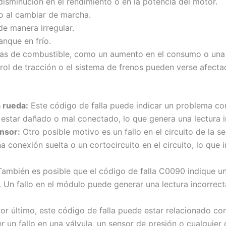
isminución en el rendimiento o en la potencia del motor.
 o al cambiar de marcha.
e manera irregular.
nque en frío.
as de combustible, como un aumento en el consumo o una d
rol de tracción o el sistema de frenos pueden verse afecta
a rueda:
Este código de falla puede indicar un problema con
 estar dañado o mal conectado, lo que genera una lectura i
ensor:
Otro posible motivo es un fallo en el circuito de la s
conexión suelta o un cortocircuito en el circuito, lo que i
ambién es posible que el código de falla C0090 indique u
 Un fallo en el módulo puede generar una lectura incorrecta
or último, este código de falla puede estar relacionado co
 un fallo en una válvula, un sensor de presión o cualquier