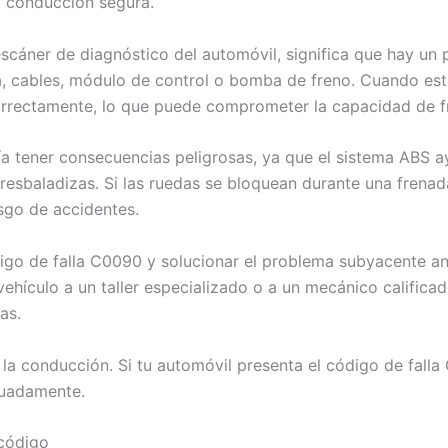
a conducción segura.
 escáner de diagnóstico del automóvil, significa que hay u
 cables, módulo de control o bomba de freno. Cuando este 
orrectamente, lo que puede comprometer la capacidad de f
a tener consecuencias peligrosas, ya que el sistema ABS ay
 resbaladizas. Si las ruedas se bloquean durante una frena
esgo de accidentes.
igo de falla C0090 y solucionar el problema subyacente a
l vehículo a un taller especializado o a un mecánico calific
as.
 la conducción. Si tu automóvil presenta el código de falla
cuadamente.
 código