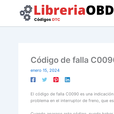
Ir
al
contenido
Código de falla C009
enero 15, 2024
El código de falla C0090 es una indicación
problema en el interruptor de freno, que e
Cuando aparece este código, puede haber v