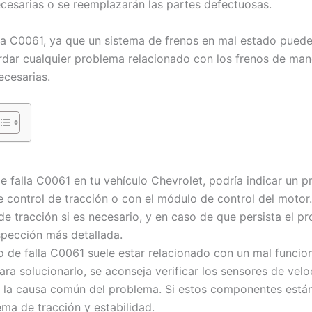
ecesarias o se reemplazarán las partes defectuosas.
lla C0061, ya que un sistema de frenos en mal estado pue
rdar cualquier problema relacionado con los frenos de man
ecesarias.
e falla C0061 en tu vehículo Chevrolet, podría indicar un p
e control de tracción o con el módulo de control del motor.
de tracción si es necesario, y en caso de que persista el p
nspección más detallada.
o de falla C0061 suele estar relacionado con un mal funcio
ara solucionarlo, se aconseja verificar los sensores de vel
er la causa común del problema. Si estos componentes está
ema de tracción y estabilidad.