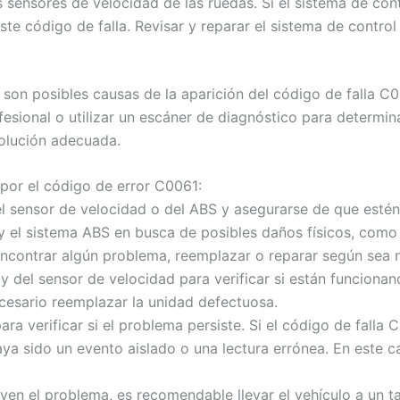
 sensores de velocidad de las ruedas. Si el sistema de cont
te código de falla. Revisar y reparar el sistema de control
 son posibles causas de la aparición del código de falla 
esional o utilizar un escáner de diagnóstico para determin
solución adecuada.
 por el código de error C0061:
del sensor de velocidad o del ABS y asegurarse de que est
y el sistema ABS en busca de posibles daños físicos, como
contrar algún problema, reemplazar o reparar según sea n
 y del sensor de velocidad para verificar si están funcion
cesario reemplazar la unidad defectuosa.
ra verificar si el problema persiste. Si el código de falla
ya sido un evento aislado o una lectura errónea. En este c
lven el problema, es recomendable llevar el vehículo a un t