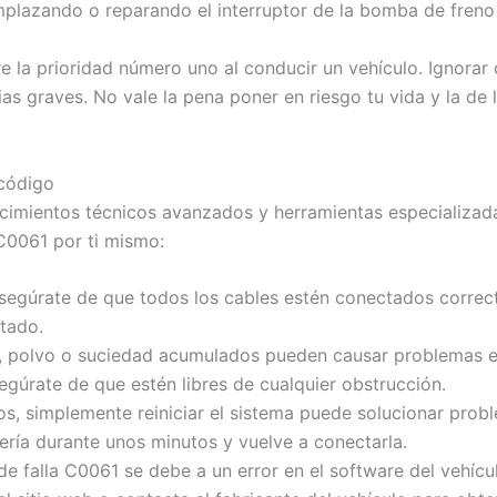
mplazando o reparando el interruptor de la bomba de freno 
 la prioridad número uno al conducir un vehículo. Ignorar o
s graves. No vale la pena poner en riesgo tu vida y la de 
 código
ocimientos técnicos avanzados y herramientas especializad
 C0061 por ti mismo:
egúrate de que todos los cables estén conectados correc
ctado.
 polvo o suciedad acumulados pueden causar problemas en
gúrate de que estén libres de cualquier obstrucción.
s, simplemente reiniciar el sistema puede solucionar probl
ería durante unos minutos y vuelve a conectarla.
de falla C0061 se debe a un error en el software del vehícu