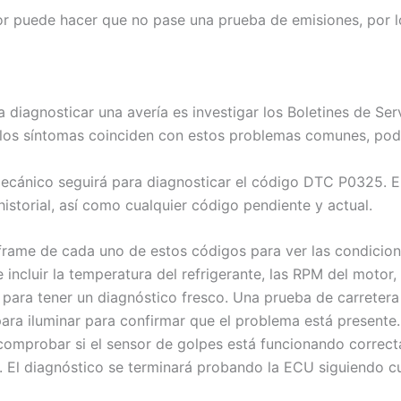
or puede hacer que no pase una prueba de emisiones, por l
diagnosticar una avería es investigar los Boletines de Serv
os síntomas coinciden con estos problemas comunes, podrí
mecánico seguirá para diagnosticar el código DTC P0325. E
storial, así como cualquier código pendiente y actual.
frame de cada uno de estos códigos para ver las condicion
incluir la temperatura del refrigerante, las RPM del motor,
para tener un diagnóstico fresco. Una prueba de carretera 
para iluminar para confirmar que el problema está presente
 comprobar si el sensor de golpes está funcionando correct
s. El diagnóstico se terminará probando la ECU siguiendo c