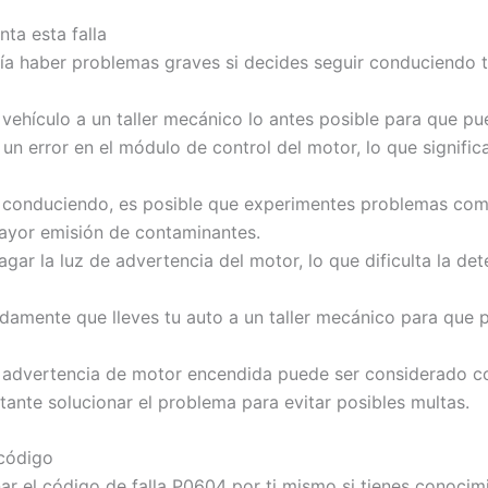
ta esta falla
ría haber problemas graves si decides seguir conduciendo 
 vehículo a un taller mecánico lo antes posible para que pu
 un error en el módulo de control del motor, lo que signific
r conduciendo, es posible que experimentes problemas com
mayor emisión de contaminantes.
gar la luz de advertencia del motor, lo que dificulta la d
damente que lleves tu auto a un taller mecánico para que pu
 advertencia de motor encendida puede ser considerado co
tante solucionar el problema para evitar posibles multas.
 código
nar el código de falla P0604 por ti mismo si tienes conoci