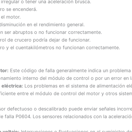
rregular o tener una aceleración brusca.
ero se encenderá.
 el motor.
isminución en el rendimiento general.
n ser abruptos o no funcionar correctamente.
rol de crucero podría dejar de funcionar.
tro y el cuentakilómetros no funcionan correctamente.
tor:
Este código de falla generalmente indica un problema 
namiento interno del módulo de control o por un error en 
 eléctrica:
Los problemas en el sistema de alimentación elé
ciente entre el módulo de control del motor y otros sistem
or defectuoso o descalibrado puede enviar señales incorrec
falla P0604. Los sensores relacionados con la aceleración,
 voltaje:
Interrupciones o fluctuaciones en el suministro d