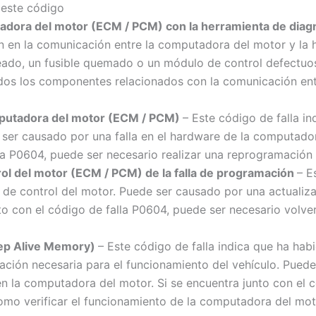
 este código
dora del motor (ECM / PCM) con la herramienta de diag
ón en la comunicación entre la computadora del motor y la 
ado, un fusible quemado o un módulo de control defectuoso
 todos los componentes relacionados con la comunicación en
mputadora del motor (ECM / PCM)
– Este código de falla i
ser causado por una falla en el hardware de la computador
lla P0604, puede ser necesario realizar una reprogramació
ol del motor (ECM / PCM) de la falla de programación
– E
de control del motor. Puede ser causado por una actualiza
nto con el código de falla P0604, puede ser necesario volv
ep Alive Memory)
– Este código de falla indica que ha hab
ción necesaria para el funcionamiento del vehículo. Pued
a en la computadora del motor. Si se encuentra junto con el
 como verificar el funcionamiento de la computadora del mot