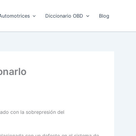
Automotrices
Diccionario OBD
Blog
onarlo
nado con la sobrepresión del
elacionada con un defecto en el sistema de