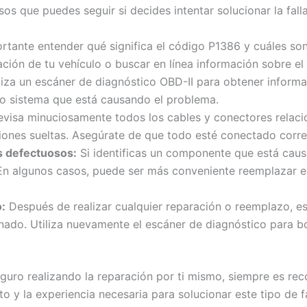
sos que puedes seguir si decides intentar solucionar la fall
rtante entender qué significa el código P1386 y cuáles son
ión de tu vehículo o buscar en línea información sobre el
liza un escáner de diagnóstico OBD-II para obtener informaci
 o sistema que está causando el problema.
visa minuciosamente todos los cables y conectores relaci
iones sueltas. Asegúrate de que todo esté conectado corr
 defectuosos:
Si identificas un componente que está causan
 En algunos casos, puede ser más conveniente reemplazar e
:
Después de realizar cualquier reparación o reemplazo, e
cionado. Utiliza nuevamente el escáner de diagnóstico para b
guro realizando la reparación por ti mismo, siempre es re
to y la experiencia necesaria para solucionar este tipo de 