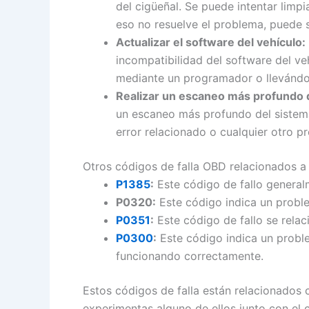
del cigüeñal. Se puede intentar limpi
eso no resuelve el problema, puede s
Actualizar el software del vehículo:
incompatibilidad del software del ve
mediante un programador o llevándolo
Realizar un escaneo más profundo 
un escaneo más profundo del sistema
error relacionado o cualquier otro p
Otros códigos de falla OBD relacionados a
P1385
:
Este código de fallo general
P0320:
Este código indica un proble
P0351
:
Este código de fallo se relac
P0300
:
Este código indica un problem
funcionando correctamente.
Estos códigos de falla están relacionados 
experimentas alguno de ellos junto con el 