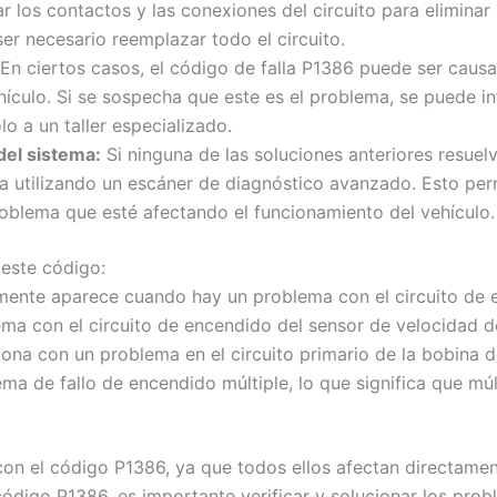
ar los contactos y las conexiones del circuito para eliminar
er necesario reemplazar todo el circuito.
En ciertos casos, el código de falla P1386 puede ser caus
hículo. Si se sospecha que este es el problema, se puede int
 a un taller especializado.
del sistema:
Si ninguna de las soluciones anteriores resuel
 utilizando un escáner de diagnóstico avanzado. Esto perm
roblema que esté afectando el funcionamiento del vehículo.
 este código:
mente aparece cuando hay un problema con el circuito de 
ma con el circuito de encendido del sensor de velocidad d
iona con un problema en el circuito primario de la bobina 
a de fallo de encendido múltiple, lo que significa que múl
con el código P1386, ya que todos ellos afectan directamen
código P1386, es importante verificar y solucionar los pro