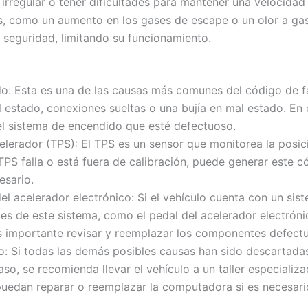
rregular o tener dificultades para mantener una velocidad
 como un aumento en los gases de escape o un olor a gaso
 seguridad, limitando su funcionamiento.
o: Esta es una de las causas más comunes del código de f
estado, conexiones sueltas o una bujía en mal estado. En 
l sistema de encendido que esté defectuoso.
celerador (TPS): El TPS es un sensor que monitorea la posic
 TPS falla o está fuera de calibración, puede generar este c
esario.
el acelerador electrónico: Si el vehículo cuenta con un sist
es de este sistema, como el pedal del acelerador electróni
s importante revisar y reemplazar los componentes defect
lo: Si todas las demás posibles causas han sido descartad
so, se recomienda llevar el vehículo a un taller especializ
puedan reparar o reemplazar la computadora si es necesari