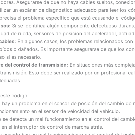
adores. Asegurarse de que no haya cables sueltos, conex
lizar un escáner de diagnóstico adecuado para leer los cód
 precisa el problema específico que está causando el códi
sos:
Si se identifica algún componente defectuoso durante 
idad de rueda, sensores de posición del acelerador, actuad
cables:
En algunos casos, los problemas relacionados con
roídos o dañados. Es importante asegurarse de que los con
o si es necesario.
e del control de transmisión:
En situaciones más compleja
 transmisión. Esto debe ser realizado por un profesional ca
decuadas.
 este código
 hay un problema en el sensor de posición del cambio de 
ncionamiento en el sensor de velocidad del vehículo.
 se detecta un mal funcionamiento en el control del camb
 en el interruptor de control de marcha atrás.
va cuando hay un mal funcionamiento en el control del emb