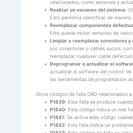
relacionados, como sensores y actu
Realizar un escaneo del sistema:
Uti
Esto permitirá identificar de manera
Reemplazar componentes defectuo
Esto puede incluir sensores de veloc
Limpiar o reemplazar conectores y 
por conectores o cables sucios, cor
reemplazar cualquier cable defectuos
Reprogramar o actualizar el softwar
actualizar el software del control de
las herramientas de programación a
Otros códigos de falla OBD relacionados a
P1839:
Esta falla se produce cuando
P1840:
Este código indica un mal fu
P1841:
Se activa este código cuando
P1842:
Esta falla indica un problema
P1843:
Este código de falla se acti