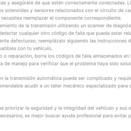
icas y asegúrate de que estén correctamente conectadas. Li
os solenoides y sensores relacionados con el circuito de c
e necesites reemplazar el componente correspondiente.
miento de la transmisión utilizando un scanner de diagnóst
detectar cualquier otro código de falla que pueda estar rel
nte defectuoso, reemplázalo siguiendo las instrucciones de
atibles con tu vehículo.
o o reparación, borra los códigos de falla almacenados en 
ba de manejo para verificar que el problema haya sido solu
n la transmisión automática puede ser complicado y requier
mendable acudir a un taller mecánico especializado para qu
 priorizar la seguridad y la integridad del vehículo y sus 
necesarios, es mejor buscar ayuda profesional para evitar 