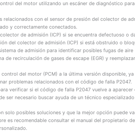
ontrol del motor utilizando un escáner de diagnóstico para 
s relacionados con el sensor de presión del colector de adm
tado y correctamente conectados.
 colector de admisión (ICP) si se encuentra defectuoso o d
ión del colector de admisión (ICP) si está obstruido o blo
istema de admisión para identificar posibles fugas de aire o
tema de recirculación de gases de escape (EGR) y reemplaza
 control del motor (PCM) a la última versión disponible, y
onar problemas relacionados con el código de falla P2047.
ra verificar si el código de falla P2047 vuelve a aparece
uede ser necesario buscar ayuda de un técnico especializado
n solo posibles soluciones y que la mejor opción puede va
re es recomendable consultar el manual del propietario del
rsonalizado.