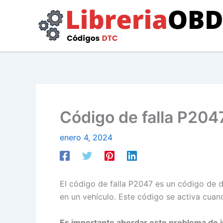
Ir
al
contenido
Código de falla P2047
enero 4, 2024
El código de falla P2047 es un código de d
en un vehículo. Este código se activa cuand
Es importante abordar este problema de in