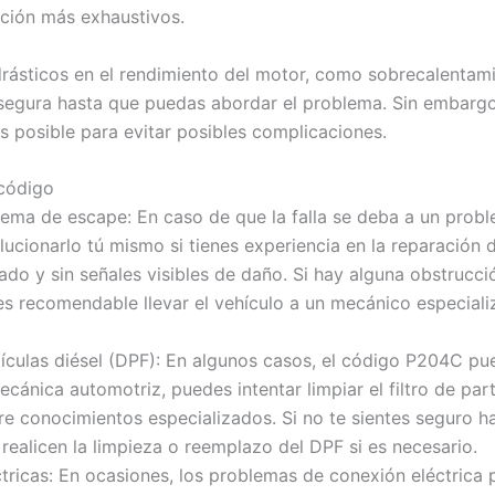
ación más exhaustivos.
rásticos en el rendimiento del motor, como sobrecalentami
egura hasta que puedas abordar el problema. Sin embargo
 posible para evitar posibles complicaciones.
 código
istema de escape: En caso de que la falla se deba a un prob
ucionarlo tú mismo si tienes experiencia en la reparación 
do y sin señales visibles de daño. Si hay alguna obstrucció
es recomendable llevar el vehículo a un mecánico especial
rtículas diésel (DPF): En algunos casos, el código P204C p
ecánica automotriz, puedes intentar limpiar el filtro de par
re conocimientos especializados. Si no te sientes seguro 
 realicen la limpieza o reemplazo del DPF si es necesario.
ctricas: En ocasiones, los problemas de conexión eléctrica