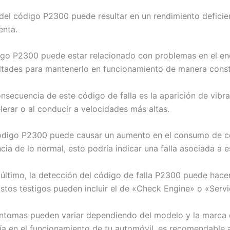
 del código P2300 puede resultar en un rendimiento defici
enta.
digo P2300 puede estar relacionado con problemas en el en
cultades para mantenerlo en funcionamiento de manera cons
onsecuencia de este código de falla es la aparición de vibr
lerar o al conducir a velocidades más altas.
ódigo P2300 puede causar un aumento en el consumo de com
cia de lo normal, esto podría indicar una falla asociada a 
r último, la detección del código de falla P2300 puede hace
Estos testigos pueden incluir el de «Check Engine» o «Serv
íntomas pueden variar dependiendo del modelo y la marca d
ía en el funcionamiento de tu automóvil, es recomendable 