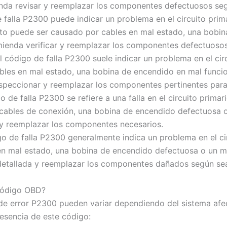
enda revisar y reemplazar los componentes defectuosos seg
 falla P2300 puede indicar un problema en el circuito prim
Esto puede ser causado por cables en mal estado, una bob
mienda verificar y reemplazar los componentes defectuosos
l código de falla P2300 suele indicar un problema en el cir
bles en mal estado, una bobina de encendido en mal funci
peccionar y reemplazar los componentes pertinentes para s
 de falla P2300 se refiere a una falla en el circuito prima
cables de conexión, una bobina de encendido defectuosa o
r y reemplazar los componentes necesarios.
go de falla P2300 generalmente indica un problema en el ci
n mal estado, una bobina de encendido defectuosa o un mó
detallada y reemplazar los componentes dañados según sea
 código OBD?
 de error P2300 pueden variar dependiendo del sistema afec
resencia de este código: