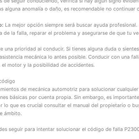
 de seguir conduciendo, verifica si hay algún signo eviden
as alguna anomalía o daño, es recomendable no continuar 
o:
La mejor opción siempre será buscar ayuda profesional.
de la falla, reparar el problema y asegurarse de que tu ve
una prioridad al conducir. Si tienes alguna duda o sientes
asistencia mecánica lo antes posible. Conducir con una fal
el motor y la posibilidad de accidentes.
 código
ientos de mecánica automotriz para solucionar cualquier t
ones básicas por cuenta propia. Sin embargo, es important
por lo que es crucial consultar el manual del propietario o
te ámbito.
s seguir para intentar solucionar el código de falla P2300