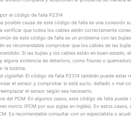
 por el código de falla P2314
na posible causa de este código de falla es una conexión su
 verificar que todos los cables estén correctamente cone
omún de este código de falla es un problema con las bujías.
ién es recomendable comprobar que los cables de las bujía
ncendido: Si las bujías y los cables están en buen estado, e
 alguna evidencia de deterioro, como fisuras o quemadura
r la bobina.
el cigüeñal: El código de falla P2314 también puede estar 
evisar el sensor y comprobar si está sucio, dañado o mal 
 reemplazar el sensor según sea necesario.
ware del PCM: En algunos casos, este código de falla puede
ren motriz (PCM por sus siglas en inglés). En estos casos,
CM. Es recomendable consultar con un especialista o acudir