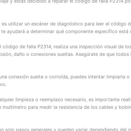
olaje y estás decidido a reparar el código de falla P2314 p
es utilizar un escáner de diagnóstico para leer el código d
 te ayudará a determinar qué componente específico está c
el código de falla P2314, realiza una inspección visual de l
osión, daño o conexiones sueltas. Asegúrate de que todos
una conexión suelta o corroída, puedes intentar limpiarla o
vo.
ualquier limpieza o reemplazo necesario, es importante real
n multímetro para medir la resistencia de los cables y bobi
on solo pasos generales y pueden variar dependiendo del 