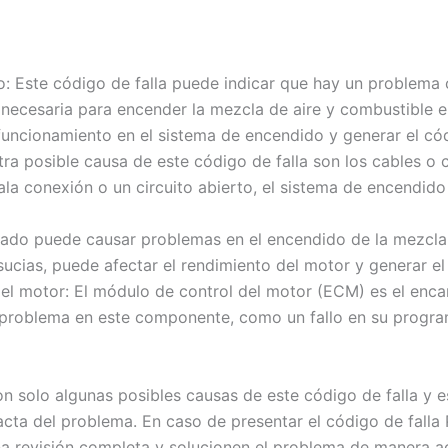
: Este código de falla puede indicar que hay un problema c
 necesaria para encender la mezcla de aire y combustible en 
uncionamiento en el sistema de encendido y generar el cód
ra posible causa de este código de falla son los cables o 
la conexión o un circuito abierto, el sistema de encendid
estado puede causar problemas en el encendido de la mezcla 
sucias, puede afectar el rendimiento del motor y generar el 
el motor: El módulo de control del motor (ECM) es el encar
 problema en este componente, como un fallo en su program
n solo algunas posibles causas de este código de falla y 
cta del problema. En caso de presentar el código de falla 
una revisión completa y solucionen el problema de manera 