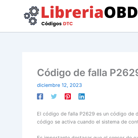
Ir
al
contenido
Código de falla P2629
diciembre 12, 2023
El código de falla P2629 es un código de 
código se activa cuando el sistema de cont
Es importante destacar que el sensor de ox