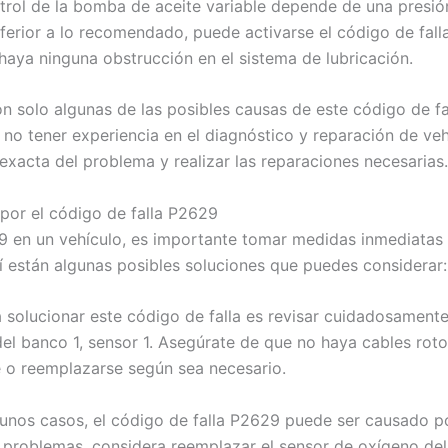
control de la bomba de aceite variable depende de una presi
ferior a lo recomendado, puede activarse el código de falla.
haya ninguna obstrucción en el sistema de lubricación.
n solo algunas de las posibles causas de este código de f
 no tener experiencia en el diagnóstico y reparación de ve
xacta del problema y realizar las reparaciones necesarias.
 por el código de falla P2629
9 en un vehículo, es importante tomar medidas inmediatas p
í están algunas posibles soluciones que puedes considerar:
ara solucionar este código de falla es revisar cuidadosamente
el banco 1, sensor 1. Asegúrate de que no haya cables roto
 o reemplazarse según sea necesario.
gunos casos, el código de falla P2629 puede ser causado p
 problemas, considera reemplazar el sensor de oxígeno del b