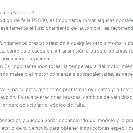
nta esta falla?
 código de falla P2830, es importante tomar algunas consid
cesariamente el funcionamiento del automóvil, es recomend
s fundamental prestar atención a cualquier otro síntoma o c
ños, cambios bruscos en la transmisión u otros problemas r
cánica inmediatamente.
r: Es importante monitorear la temperatura del motor mient
 anormales o el motor comienza a sobrecalentarse, es neces
a: Si no se presentan otros problemas evidentes y la temp
ución. Evita aceleraciones bruscas, cambios de velocidad
ler para solucionar el código de falla.
nerales y pueden variar dependiendo del modelo y la grav
etario de tu vehículo para obtener instrucciones específic