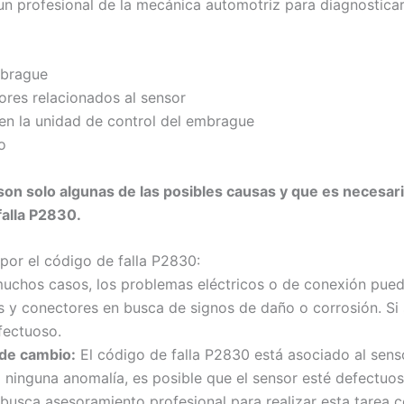
n profesional de la mecánica automotriz para diagnosticar 
mbrague
res relacionados al sensor
 en la unidad de control del embrague
o
on solo algunas de las posibles causas y que es necesari
falla P2830.
 por el código de falla P2830:
uchos casos, los problemas eléctricos o de conexión puede
les y conectores en busca de signos de daño o corrosión. S
fectuoso.
 de cambio:
El código de falla P2830 está asociado al sens
a ninguna anomalía, es posible que el sensor esté defectuo
busca asesoramiento profesional para realizar esta tarea 