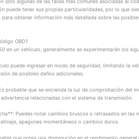
on solo algunas de las fallas más comunes asociadas al có
ón puede tener sus propias particularidades, por lo que s
o para obtener información más detallada sobre las posible
 código OBD?
50 en un vehículo, generalmente se experimentarán los sigu
culo puede ingresar en modo de seguridad, limitando la vel
sión de posibles daños adicionales.
 Es probable que se encienda la luz de comprobación del m
 advertencia relacionadas con el sistema de transmisión.
cha**: Puedes notar cambios bruscos o retrasados en las 
, patinaje, apagones momentáneos o cambios duros.
bable que notes una disminución en el rendimiento general 