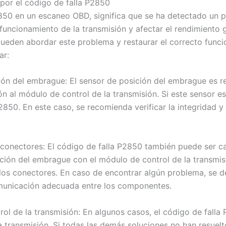
 por el código de falla P2850
850 en un escaneo OBD, significa que se ha detectado un 
 funcionamiento de la transmisión y afectar el rendimiento 
pueden abordar este problema y restaurar el correcto funci
ar:
ición del embrague: El sensor de posición del embrague es r
n al módulo de control de la transmisión. Si este sensor 
2850. En este caso, se recomienda verificar la integridad y l
s conectores: El código de falla P2850 también puede ser 
ión del embrague con el módulo de control de la transmisió
los conectores. En caso de encontrar algún problema, se d
omunicación adecuada entre los componentes.
trol de la transmisión: En algunos casos, el código de fal
 transmisión. Si todas las demás soluciones no han resuelt