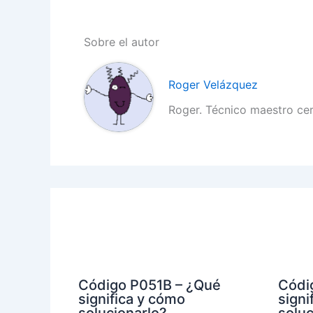
Sobre el autor
Roger Velázquez
Roger. Técnico maestro ce
Código P051B – ¿Qué
Códi
significa y cómo
signi