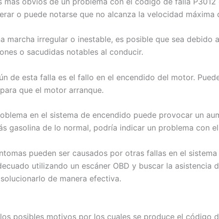
s más obvios de un problema con el código de falla P3012 e
lerar o puede notarse que no alcanza la velocidad máxima d
una marcha irregular o inestable, es posible que sea debid
ciones o sacudidas notables al conducir.
 de esta falla es el fallo en el encendido del motor. Puede re
 para que el motor arranque.
oblema en el sistema de encendido puede provocar un aum
 gasolina de lo normal, podría indicar un problema con el
ntomas pueden ser causados por otras fallas en el sistema 
decuado utilizando un escáner OBD y buscar la asistencia 
solucionarlo de manera efectiva.
e los posibles motivos por los cuales se produce el código