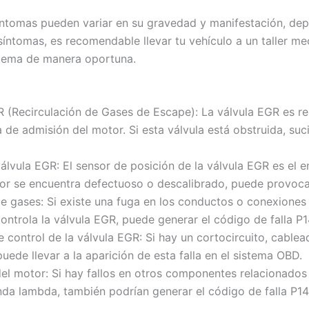
íntomas pueden variar en su gravedad y manifestación, de
síntomas, es recomendable llevar tu vehículo a un taller me
blema de manera oportuna.
 (Recirculación de Gases de Escape): La válvula EGR es re
 de admisión del motor. Si esta válvula está obstruida, su
 válvula EGR: El sensor de posición de la válvula EGR es el
nsor se encuentra defectuoso o descalibrado, puede provocar
de gases: Si existe una fuga en los conductos o conexiones 
ntrola la válvula EGR, puede generar el código de falla P1
de control de la válvula EGR: Si hay un cortocircuito, cabl
puede llevar a la aparición de esta falla en el sistema OBD.
el motor: Si hay fallos en otros componentes relacionados
nda lambda, también podrían generar el código de falla P14