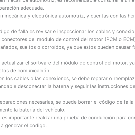
en mecánica automotriz, es recomendable consultar a un espe
eparación adecuada.
n mecánica y electrónica automotriz, y cuentas con las he
go de falla es revisar e inspeccionar los cables y conexi
 conectores del módulo de control del motor (PCM o ECM) 
dañados, sueltos o corroídos, ya que estos pueden causar f
actualizar el software del módulo de control del motor, y
ctos de comunicación.
on los cables o las conexiones, se debe reparar o reemplaza
dable desconectar la batería y seguir las instrucciones de
eparaciones necesarias, se puede borrar el código de fall
nte la batería del vehículo.
a, es importante realizar una prueba de conducción para co
a generar el código.