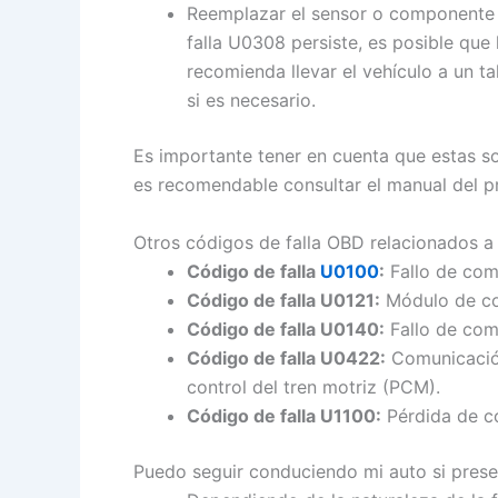
Reemplazar el sensor o componente de
falla U0308 persiste, es posible qu
recomienda llevar el vehículo a un t
si es necesario.
Es importante tener en cuenta que estas so
es recomendable consultar el manual del pr
Otros códigos de falla OBD relacionados a
Código de falla
U0100
:
Fallo de comu
Código de falla U0121:
Módulo de con
Código de falla U0140:
Fallo de com
Código de falla U0422:
Comunicación
control del tren motriz (PCM).
Código de falla U1100:
Pérdida de co
Puedo seguir conduciendo mi auto si presen