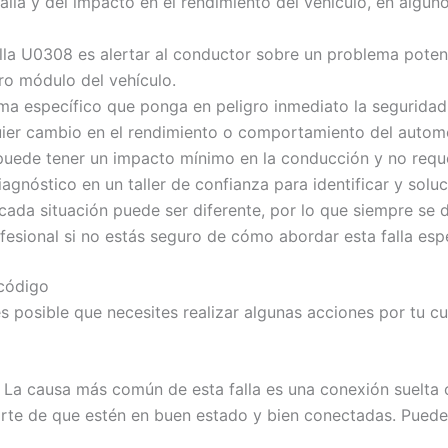
alla y del impacto en el rendimiento del vehículo, en algu
falla U0308 es alertar al conductor sobre un problema pote
ro módulo del vehículo.
lema específico que ponga en peligro inmediato la seguridad
uier cambio en el rendimiento o comportamiento del automó
uede tener un impacto mínimo en la conducción y no reque
nóstico en un taller de confianza para identificar y solucio
ada situación puede ser diferente, por lo que siempre se d
esional si no estás seguro de cómo abordar esta falla espe
 código
es posible que necesites realizar algunas acciones por tu 
s: La causa más común de esta falla es una conexión suelta o
rte de que estén en buen estado y bien conectadas. Puedes 