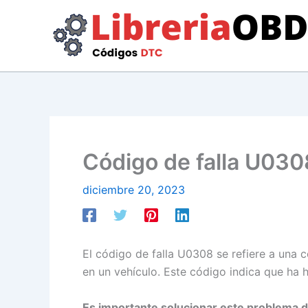
Ir
al
contenido
Código de falla U030
diciembre 20, 2023
El código de falla U0308 se refiere a una c
en un vehículo. Este código indica que ha 
Es importante solucionar este problema de