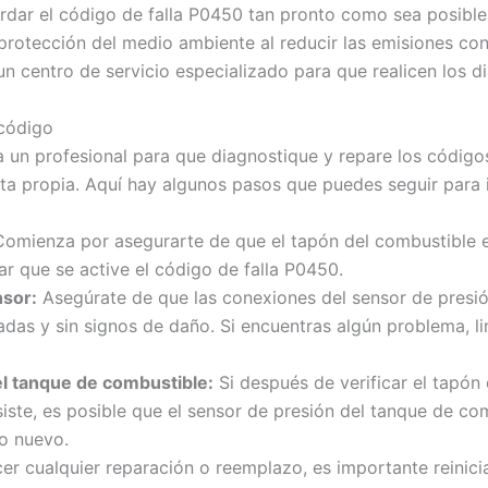
ar el código de falla P0450 tan pronto como sea posible. 
 protección del medio ambiente al reducir las emisiones co
n centro de servicio especializado para que realicen los d
 código
a un profesional para que diagnostique y repare los códigos
ta propia. Aquí hay algunos pasos que puedes seguir para i
omienza por asegurarte de que el tapón del combustible e
r que se active el código de falla P0450.
nsor:
Asegúrate de que las conexiones del sensor de presi
adas y sin signos de daño. Si encuentras algún problema, l
l tanque de combustible:
Si después de verificar el tapón
siste, es posible que el sensor de presión del tanque de co
o nuevo.
r cualquier reparación o reemplazo, es importante reinici