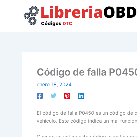
Ir
al
contenido
Código de falla P0450
enero 18, 2024
El código de falla P0450 es un código de 
vehículo. Este código indica un mal funcio
Cuando se activa este código, significa qu