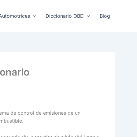
Automotrices
Diccionario OBD
Blog
ionarlo
tema de control de emisiones de un
mbustible.
 correcta de la presión absoluta del tanque