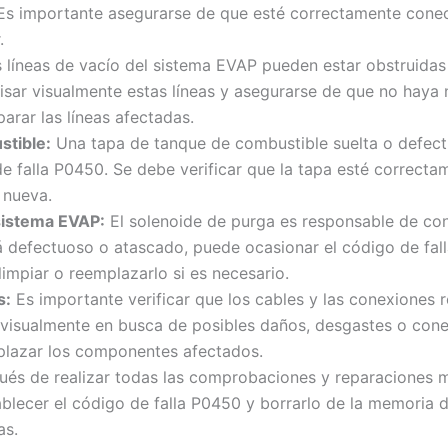
Es importante asegurarse de que esté correctamente conect
.
 líneas de vacío del sistema EVAP pueden estar obstruidas
sar visualmente estas líneas y asegurarse de que no haya n
arar las líneas afectadas.
stible:
Una tapa de tanque de combustible suelta o defec
 falla P0450. Se debe verificar que la tapa esté correctame
 nueva.
 sistema EVAP:
El solenoide de purga es responsable de con
stá defectuoso o atascado, puede ocasionar el código de f
impiar o reemplazarlo si es necesario.
s:
Es importante verificar que los cables y las conexiones 
visualmente en busca de posibles daños, desgastes o conex
plazar los componentes afectados.
és de realizar todas las comprobaciones y reparaciones me
lecer el código de falla P0450 y borrarlo de la memoria del
as.